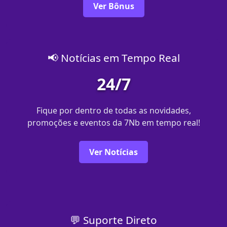
Ver Bônus
📢 Notícias em Tempo Real
24/7
Fique por dentro de todas as novidades,
promoções e eventos da 7Nb em tempo real!
Ver Notícias
💬 Suporte Direto