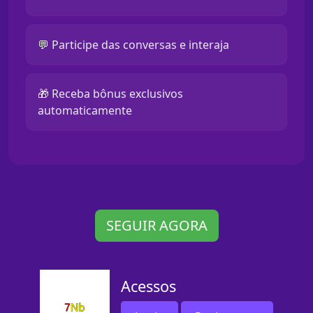
💬 Participe das conversas e interaja
🎁 Receba bônus exclusivos
automaticamente
SEGUIR AGORA
Acessos