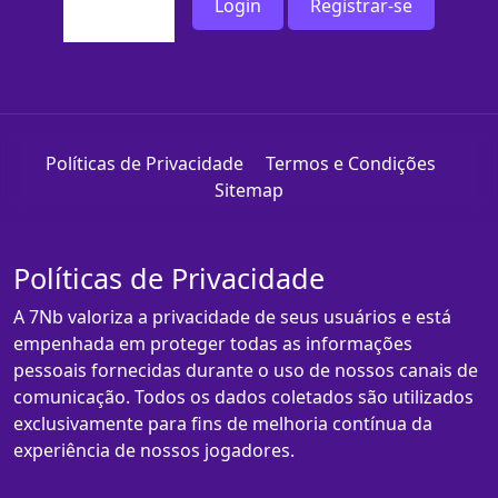
Login
Registrar-se
Políticas de Privacidade
Termos e Condições
Sitemap
Políticas de Privacidade
A 7Nb valoriza a privacidade de seus usuários e está
empenhada em proteger todas as informações
pessoais fornecidas durante o uso de nossos canais de
comunicação. Todos os dados coletados são utilizados
exclusivamente para fins de melhoria contínua da
experiência de nossos jogadores.