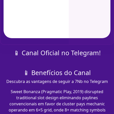
📱 Canal Oficial no Telegram!
📱 Benefícios do Canal
Descubra as vantagens de seguir a 7Nb no Telegram
Sweet Bonanza (Pragmatic Play, 2019) disrupted
traditional slot design eliminando paylines
convencionais em favor de cluster pays mechanic
operando em 6×5 grid, onde 8+ matching symbols