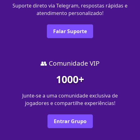
Suporte direto via Telegram, respostas rápidas e
atendimento personalizado!
Falar Suporte
👥 Comunidade VIP
1000+
Junte-se a uma comunidade exclusiva de
jogadores e compartilhe experiências!
Entrar Grupo