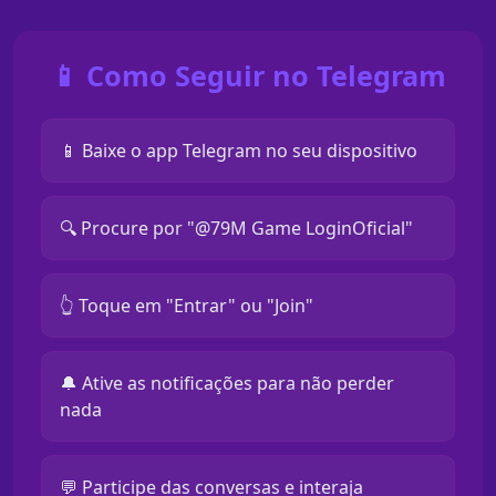
📱 Como Seguir no Telegram
📱 Baixe o app Telegram no seu dispositivo
🔍 Procure por "@79M Game LoginOficial"
👆 Toque em "Entrar" ou "Join"
🔔 Ative as notificações para não perder
nada
💬 Participe das conversas e interaja