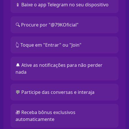
📱 Baixe o app Telegram no seu dispositivo
🔍 Procure por "@79KOficial"
👆 Toque em "Entrar" ou "Join"
🔔 Ative as notificações para não perder
nada
💬 Participe das conversas e interaja
🎁 Receba bônus exclusivos
automaticamente