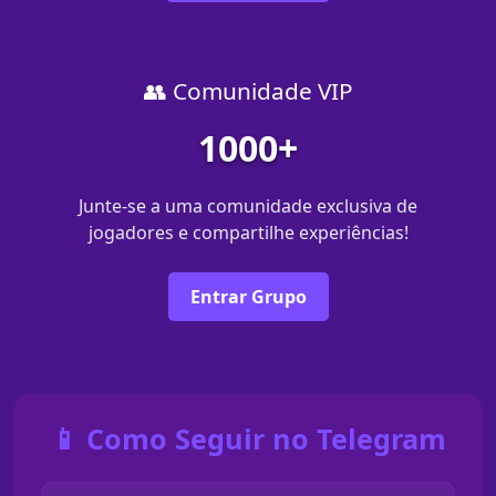
👥 Comunidade VIP
1000+
Junte-se a uma comunidade exclusiva de
jogadores e compartilhe experiências!
Entrar Grupo
📱 Como Seguir no Telegram