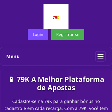
Login
Registrar-se
Menu
📱 79K A Melhor Plataforma
de Apostas
Cadastre-se na 79K para ganhar bônus no
cadastro e em cada recarga. Com a 79K, você tem