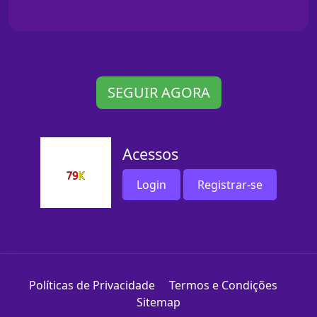
SEGUIR AGORA
Acessos
Login
Registrar-se
Políticas de Privacidade
Termos e Condições
Sitemap