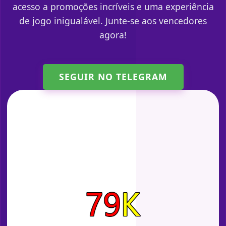
acesso a promoções incríveis e uma experiência
de jogo inigualável. Junte-se aos vencedores
agora!
SEGUIR NO TELEGRAM