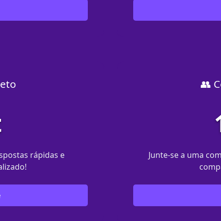
reto
👥 
t
espostas rápidas e
Junte-se a uma com
lizado!
compa
e