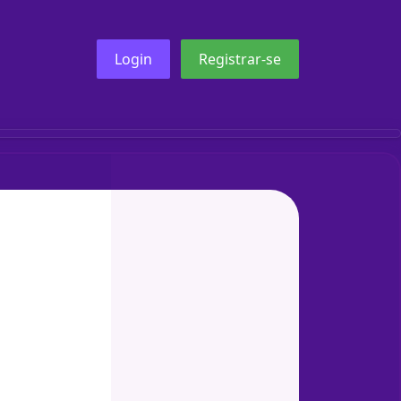
Login
Registrar-se