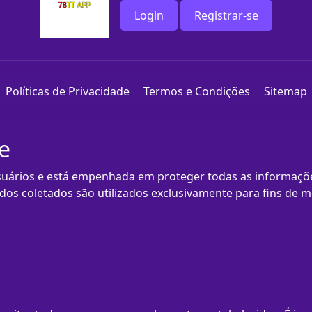
Login
Registrar-se
Políticas de Privacidade
Termos e Condições
Sitemap
de
usuários e está empenhada em proteger todas as informaçõ
os coletados são utilizados exclusivamente para fins de m