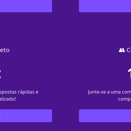
reto
👥 
t
espostas rápidas e
Junte-se a uma com
lizado!
compa
e