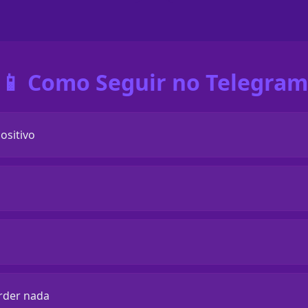
📱 Como Seguir no Telegram
ositivo
erder nada