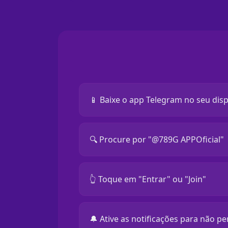
📱 Baixe o app Telegram no seu disp
🔍 Procure por "@789G APPOficial"
👆 Toque em "Entrar" ou "Join"
🔔 Ative as notificações para não p