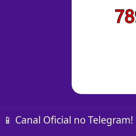
📱 Canal Oficial no Telegram!