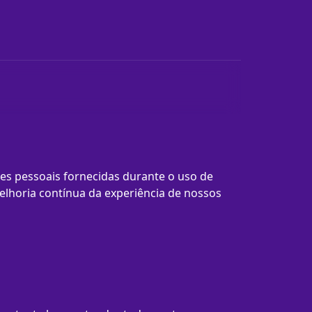
es pessoais fornecidas durante o uso de
elhoria contínua da experiência de nossos