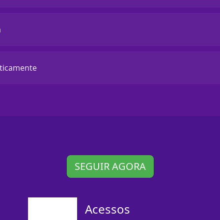
a
aticamente
SEGUIR AGORA
Acessos