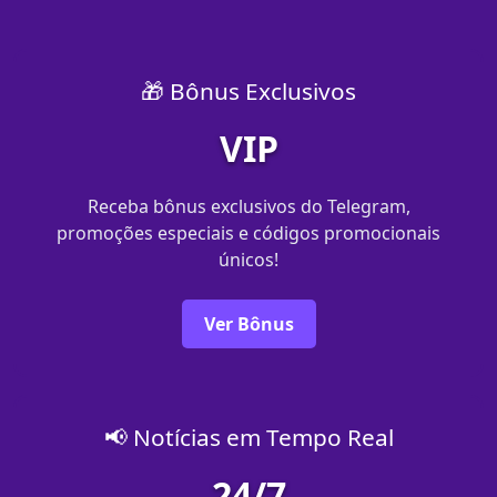
🎁 Bônus Exclusivos
VIP
Receba bônus exclusivos do Telegram,
promoções especiais e códigos promocionais
únicos!
Ver Bônus
📢 Notícias em Tempo Real
24/7