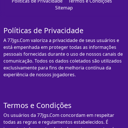
Políticas de Privacidade
Termos e Condições
Sitemap
Políticas de Privacidade
A 77Jgs.Com valoriza a privacidade de seus usuários e
está empenhada em proteger todas as informações
pessoais fornecidas durante o uso de nossos canais de
comunicação. Todos os dados coletados são utilizados
exclusivamente para fins de melhoria contínua da
experiência de nossos jogadores.
Termos e Condições
Os usuários da 77Jgs.Com concordam em respeitar
todas as regras e regulamentos estabelecidos. É