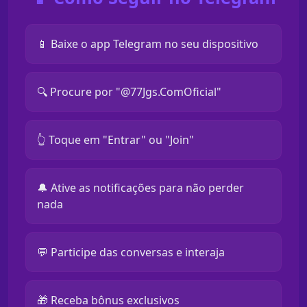
📱 Baixe o app Telegram no seu dispositivo
🔍 Procure por "@77Jgs.ComOficial"
👆 Toque em "Entrar" ou "Join"
🔔 Ative as notificações para não perder
nada
💬 Participe das conversas e interaja
🎁 Receba bônus exclusivos