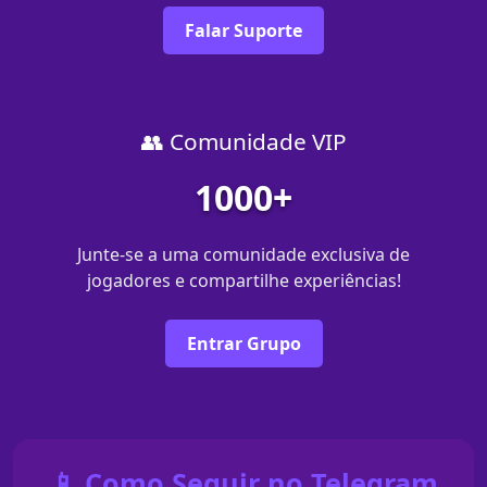
Falar Suporte
👥 Comunidade VIP
1000+
Junte-se a uma comunidade exclusiva de
jogadores e compartilhe experiências!
Entrar Grupo
📱 Como Seguir no Telegram