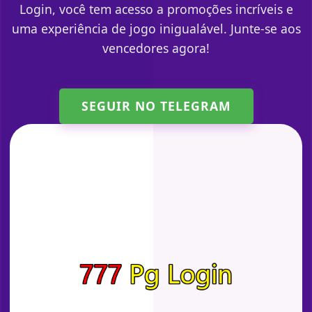
Login, você tem acesso a promoções incríveis e
uma experiência de jogo inigualável. Junte-se aos
vencedores agora!
SEGUIR NO TELEGRAM