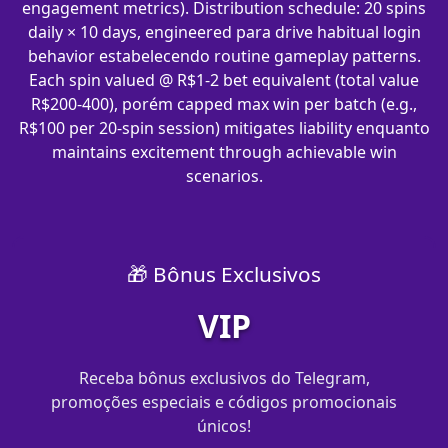
engagement metrics). Distribution schedule: 20 spins
daily × 10 days, engineered para drive habitual login
behavior estabelecendo routine gameplay patterns.
Each spin valued @ R$1-2 bet equivalent (total value
R$200-400), porém capped max win per batch (e.g.,
R$100 per 20-spin session) mitigates liability enquanto
maintains excitement through achievable win
scenarios.
🎁 Bônus Exclusivos
VIP
Receba bônus exclusivos do Telegram,
promoções especiais e códigos promocionais
únicos!