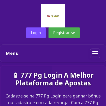
Login
Registrar-se
Menu
📱 777 Pg Login A Melhor
Plataforma de Apostas
Cadastre-se na 777 Pg Login para ganhar bônus
no cadastro e em cada recarga. Com a 777 Pg