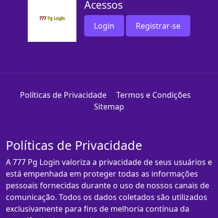
Acessos
Login
Registrar-se
Políticas de Privacidade
Termos e Condições
Sitemap
Políticas de Privacidade
A 777 Pg Login valoriza a privacidade de seus usuários e
está empenhada em proteger todas as informações
pessoais fornecidas durante o uso de nossos canais de
comunicação. Todos os dados coletados são utilizados
exclusivamente para fins de melhoria contínua da