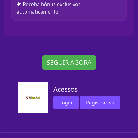
🎁 Receba bônus exclusivos
automaticamente
SEGUIR AGORA
Acessos
Login
Registrar-se