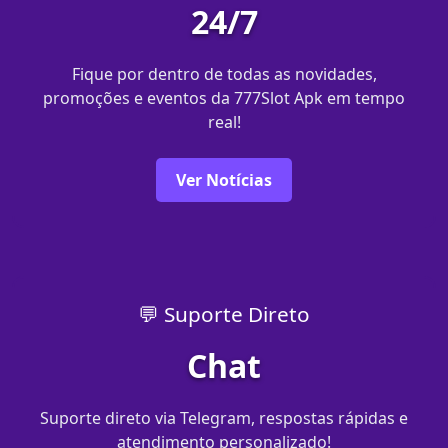
24/7
Fique por dentro de todas as novidades,
promoções e eventos da 777Slot Apk em tempo
real!
Ver Notícias
💬 Suporte Direto
Chat
Suporte direto via Telegram, respostas rápidas e
atendimento personalizado!