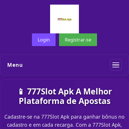
Login
Registrar-se
Menu
📱 777Slot Apk A Melhor
Plataforma de Apostas
Cadastre-se na 777Slot Apk para ganhar bônus no
cadastro e em cada recarga. Com a 777Slot Apk,