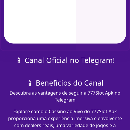
📱 Canal Oficial no Telegram!
📱 Benefícios do Canal
Descubra as vantagens de seguir a 777Slot Apk no
Telegram
Explore como o Cassino ao Vivo do 777Slot Apk
proporciona uma experiência imersiva e envolvente
com dealers reais, uma variedade de jogos e a