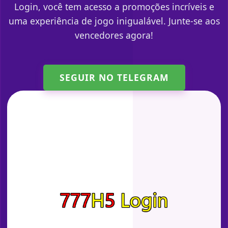
Login, você tem acesso a promoções incríveis e
uma experiência de jogo inigualável. Junte-se aos
vencedores agora!
SEGUIR NO TELEGRAM