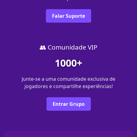
Falar Suporte
👥 Comunidade VIP
1000+
Junte-se a uma comunidade exclusiva de
jogadores e compartilhe experiências!
Entrar Grupo