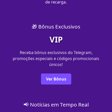
de recarga.
🎁 Bônus Exclusivos
VIP
Receba bônus exclusivos do Telegram,
promoções especiais e códigos promocionais
únicos!
Ver Bônus
📢 Notícias em Tempo Real