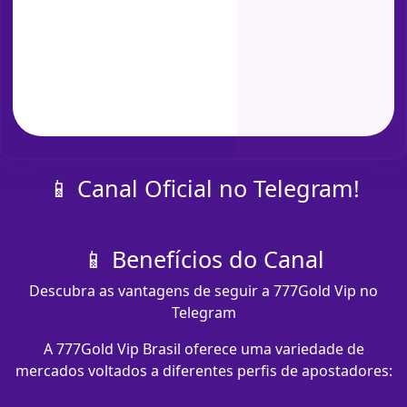
📱 Canal Oficial no Telegram!
📱 Benefícios do Canal
Descubra as vantagens de seguir a 777Gold Vip no
Telegram
A 777Gold Vip Brasil oferece uma variedade de
mercados voltados a diferentes perfis de apostadores: