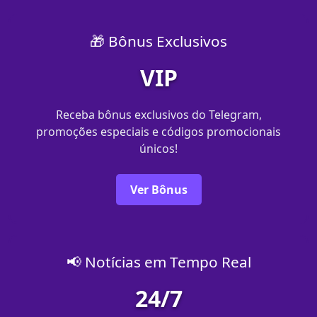
🎁 Bônus Exclusivos
VIP
Receba bônus exclusivos do Telegram,
promoções especiais e códigos promocionais
únicos!
Ver Bônus
📢 Notícias em Tempo Real
24/7