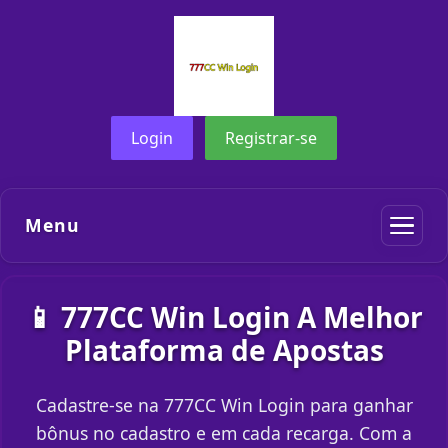
Login
Registrar-se
Menu
📱 777CC Win Login A Melhor
Plataforma de Apostas
Cadastre-se na 777CC Win Login para ganhar
bônus no cadastro e em cada recarga. Com a