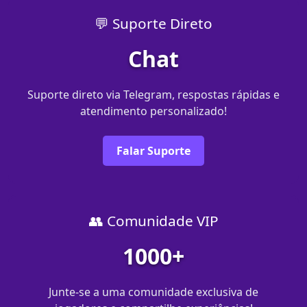
💬 Suporte Direto
Chat
Suporte direto via Telegram, respostas rápidas e
atendimento personalizado!
Falar Suporte
👥 Comunidade VIP
1000+
Junte-se a uma comunidade exclusiva de