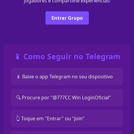
jogadores e compartilhe experiências!
Entrar Grupo
📱 Como Seguir no Telegram
📱 Baixe o app Telegram no seu dispositivo
🔍 Procure por "@777CC Win LoginOficial"
👆 Toque em "Entrar" ou "Join"