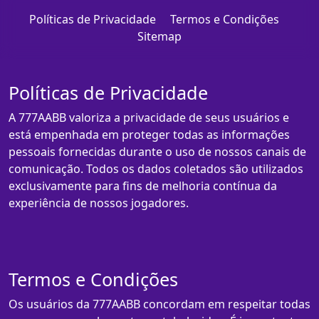
Políticas de Privacidade
Termos e Condições
Sitemap
Políticas de Privacidade
A 777AABB valoriza a privacidade de seus usuários e
está empenhada em proteger todas as informações
pessoais fornecidas durante o uso de nossos canais de
comunicação. Todos os dados coletados são utilizados
exclusivamente para fins de melhoria contínua da
experiência de nossos jogadores.
Termos e Condições
Os usuários da 777AABB concordam em respeitar todas