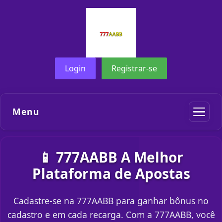
Login
Registrar-se
Menu
📱 777AABB A Melhor
Plataforma de Apostas
Cadastre-se na 777AABB para ganhar bônus no
cadastro e em cada recarga. Com a 777AABB, você