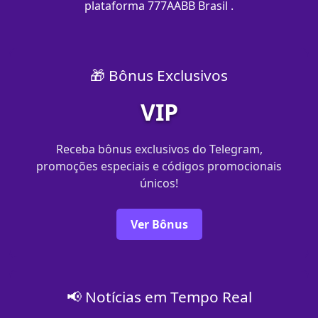
plataforma 777AABB Brasil .
🎁 Bônus Exclusivos
VIP
Receba bônus exclusivos do Telegram,
promoções especiais e códigos promocionais
únicos!
Ver Bônus
📢 Notícias em Tempo Real