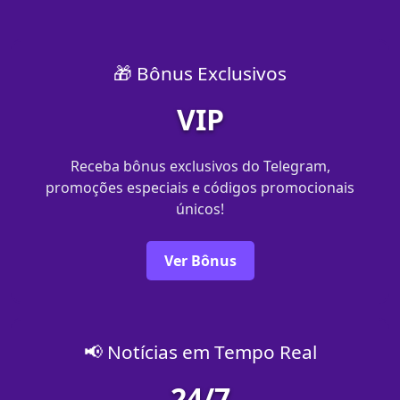
🎁 Bônus Exclusivos
VIP
Receba bônus exclusivos do Telegram,
promoções especiais e códigos promocionais
únicos!
Ver Bônus
📢 Notícias em Tempo Real
24/7