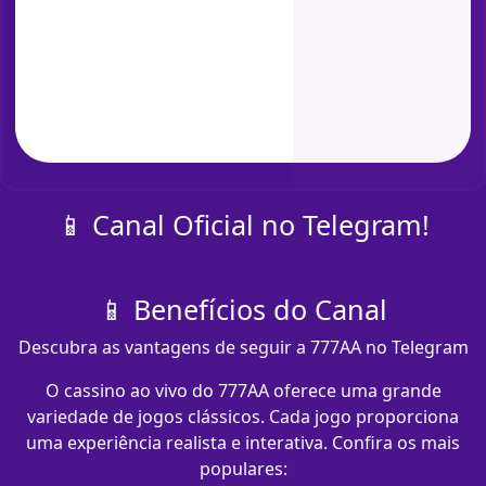
📱 Canal Oficial no Telegram!
📱 Benefícios do Canal
Descubra as vantagens de seguir a 777AA no Telegram
O cassino ao vivo do 777AA oferece uma grande
variedade de jogos clássicos. Cada jogo proporciona
uma experiência realista e interativa. Confira os mais
populares: