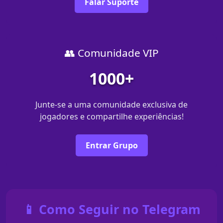
Falar Suporte
👥 Comunidade VIP
1000+
Junte-se a uma comunidade exclusiva de
jogadores e compartilhe experiências!
Entrar Grupo
📱 Como Seguir no Telegram