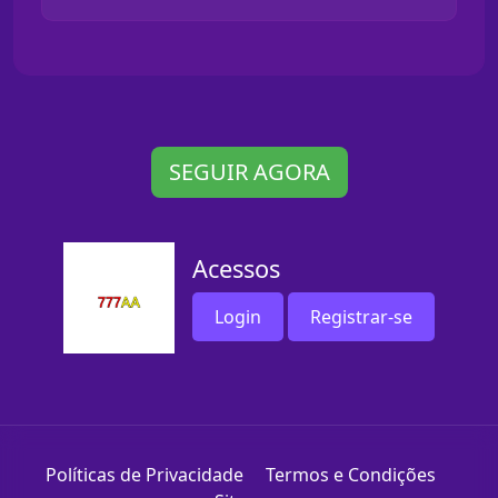
SEGUIR AGORA
Acessos
Login
Registrar-se
Políticas de Privacidade
Termos e Condições