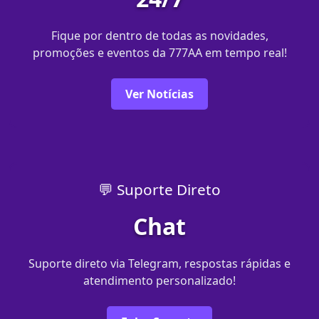
Fique por dentro de todas as novidades,
promoções e eventos da 777AA em tempo real!
Ver Notícias
💬 Suporte Direto
Chat
Suporte direto via Telegram, respostas rápidas e
atendimento personalizado!