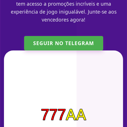
tem acesso a promoções incríveis e uma
experiência de jogo inigualável. Junte-se aos
vencedores agora!
SEGUIR NO TELEGRAM