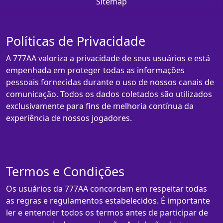
Sitemap
Políticas de Privacidade
A 777AA valoriza a privacidade de seus usuários e está
empenhada em proteger todas as informações
pessoais fornecidas durante o uso de nossos canais de
comunicação. Todos os dados coletados são utilizados
exclusivamente para fins de melhoria contínua da
experiência de nossos jogadores.
Termos e Condições
Os usuários da 777AA concordam em respeitar todas
as regras e regulamentos estabelecidos. É importante
ler e entender todos os termos antes de participar de