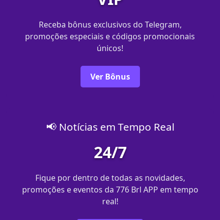
Receba bônus exclusivos do Telegram,
promoções especiais e códigos promocionais
únicos!
Ver Bônus
📢 Notícias em Tempo Real
24/7
Fique por dentro de todas as novidades,
promoções e eventos da 776 Brl APP em tempo
real!