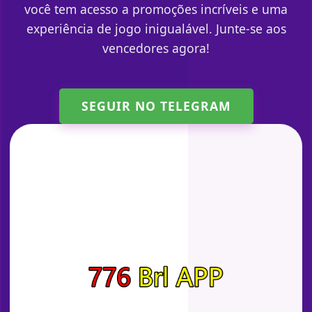
você tem acesso a promoções incríveis e uma
experiência de jogo inigualável. Junte-se aos
vencedores agora!
SEGUIR NO TELEGRAM