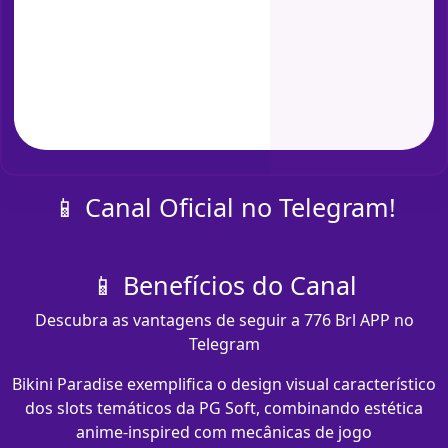
📱 Canal Oficial no Telegram!
📱 Benefícios do Canal
Descubra as vantagens de seguir a 776 Brl APP no
Telegram
Bikini Paradise exemplifica o design visual característico
dos slots temáticos da PG Soft, combinando estética
anime-inspired com mecânicas de jogo