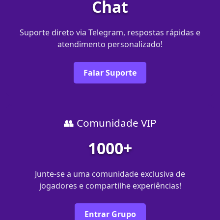
Chat
Suporte direto via Telegram, respostas rápidas e
atendimento personalizado!
Falar Suporte
👥 Comunidade VIP
1000+
Junte-se a uma comunidade exclusiva de
jogadores e compartilhe experiências!
Entrar Grupo