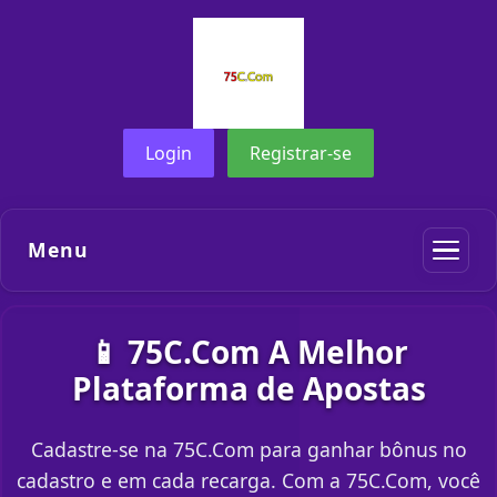
Login
Registrar-se
Menu
📱 75C.Com A Melhor
Plataforma de Apostas
Cadastre-se na 75C.Com para ganhar bônus no
cadastro e em cada recarga. Com a 75C.Com, você