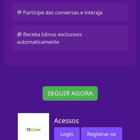
💬 Participe das conversas e interaja
🎁 Receba bônus exclusivos
automaticamente
SEGUIR AGORA
Acessos
Login
Registrar-se