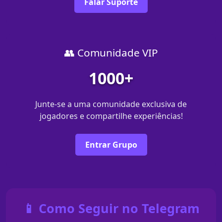
Falar Suporte
👥 Comunidade VIP
1000+
Junte-se a uma comunidade exclusiva de
jogadores e compartilhe experiências!
Entrar Grupo
📱 Como Seguir no Telegram