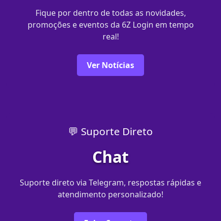
Fique por dentro de todas as novidades,
promoções e eventos da 6Z Login em tempo
real!
Ver Notícias
💬 Suporte Direto
Chat
Suporte direto via Telegram, respostas rápidas e
atendimento personalizado!