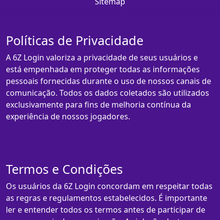
Sitemap
Políticas de Privacidade
A 6Z Login valoriza a privacidade de seus usuários e
está empenhada em proteger todas as informações
pessoais fornecidas durante o uso de nossos canais de
comunicação. Todos os dados coletados são utilizados
exclusivamente para fins de melhoria contínua da
experiência de nossos jogadores.
Termos e Condições
Os usuários da 6Z Login concordam em respeitar todas
as regras e regulamentos estabelecidos. É importante
ler e entender todos os termos antes de participar de