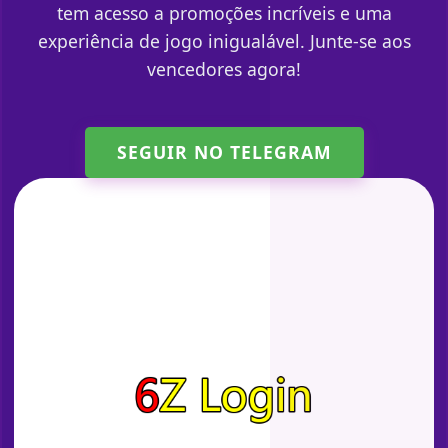
tem acesso a promoções incríveis e uma
experiência de jogo inigualável. Junte-se aos
vencedores agora!
SEGUIR NO TELEGRAM