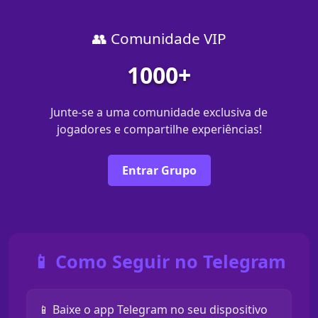
👥 Comunidade VIP
1000+
Junte-se a uma comunidade exclusiva de
jogadores e compartilhe experiências!
Entrar Grupo
📱 Como Seguir no Telegram
📱 Baixe o app Telegram no seu dispositivo