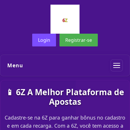
Login
Registrar-se
Menu
📱 6Z A Melhor Plataforma de
Apostas
Cadastre-se na 6Z para ganhar bônus no cadastro
e em cada recarga. Com a 6Z, você tem acesso a