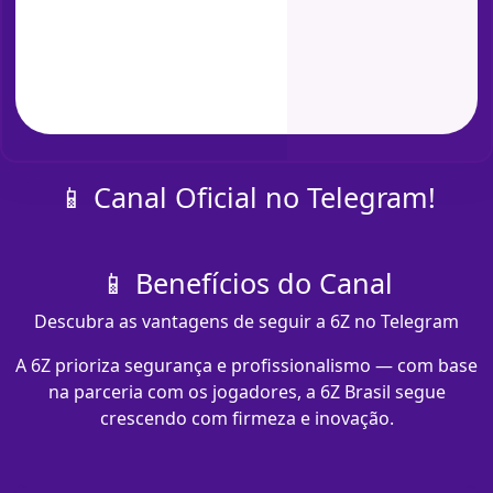
📱 Canal Oficial no Telegram!
📱 Benefícios do Canal
Descubra as vantagens de seguir a 6Z no Telegram
A 6Z prioriza segurança e profissionalismo — com base
na parceria com os jogadores, a 6Z Brasil segue
crescendo com firmeza e inovação.