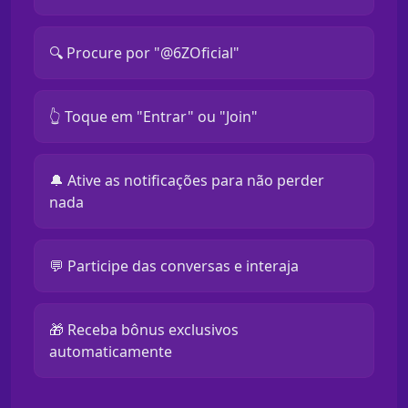
🔍 Procure por "@6ZOficial"
👆 Toque em "Entrar" ou "Join"
🔔 Ative as notificações para não perder
nada
💬 Participe das conversas e interaja
🎁 Receba bônus exclusivos
automaticamente