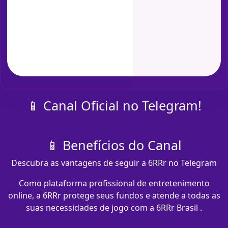
📱 Canal Oficial no Telegram!
📱 Benefícios do Canal
Descubra as vantagens de seguir a 6RRr no Telegram
Como plataforma profissional de entretenimento
online, a 6RRr protege seus fundos e atende a todas as
suas necessidades de jogo com a 6RRr Brasil .