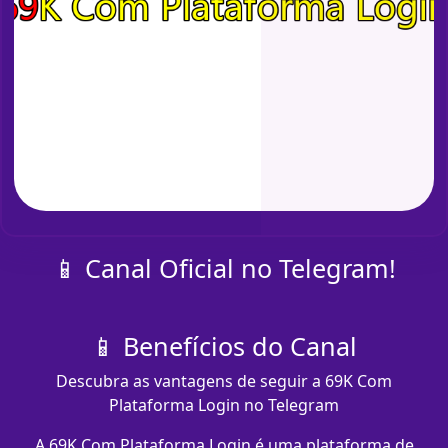
📱 Canal Oficial no Telegram!
📱 Benefícios do Canal
Descubra as vantagens de seguir a 69K Com
Plataforma Login no Telegram
A 69K Com Plataforma Login é uma plataforma de