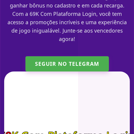
ganhar bônus no cadastro e em cada recarga.
Com a 69K Com Plataforma Login, você tem
acesso a promoções incríveis e uma experiência
de jogo inigualável. Junte-se aos vencedores
agora!
SEGUIR NO TELEGRAM