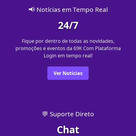
📢 Notícias em Tempo Real
24/7
Fique por dentro de todas as novidades,
promoções e eventos da 69K Com Plataforma
Login em tempo real!
Ver Notícias
💬 Suporte Direto
Chat