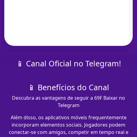
📱 Canal Oficial no Telegram!
📱 Benefícios do Canal
Descubra as vantagens de seguir a 69F Baixar no
Telegram
Além disso, os aplicativos móveis frequentemente
incorporam elementos sociais. Jogadores podem
conectar-se com amigos, competir em tempo real e