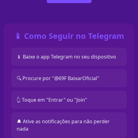
📱 Como Seguir no Telegram
📱 Baixe o app Telegram no seu dispositivo
🔍 Procure por "@69F BaixarOficial"
👆 Toque em "Entrar" ou "Join"
🔔 Ative as notificações para não perder
nada