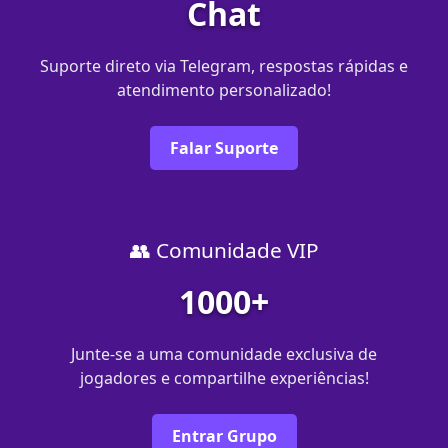
Chat
Suporte direto via Telegram, respostas rápidas e
atendimento personalizado!
Falar Suporte
👥 Comunidade VIP
1000+
Junte-se a uma comunidade exclusiva de
jogadores e compartilhe experiências!
Entrar Grupo