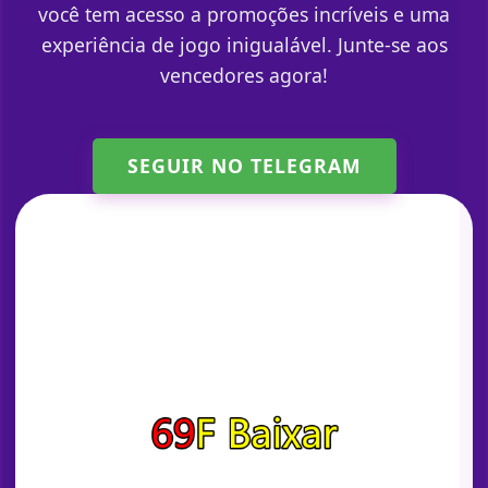
você tem acesso a promoções incríveis e uma
experiência de jogo inigualável. Junte-se aos
vencedores agora!
SEGUIR NO TELEGRAM