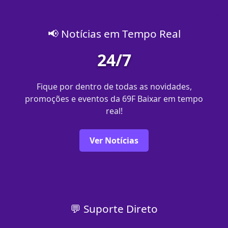
📢 Notícias em Tempo Real
24/7
Fique por dentro de todas as novidades,
promoções e eventos da 69F Baixar em tempo
real!
Ver Notícias
💬 Suporte Direto