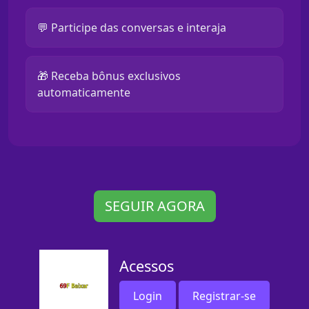
💬 Participe das conversas e interaja
🎁 Receba bônus exclusivos
automaticamente
SEGUIR AGORA
Acessos
Login
Registrar-se