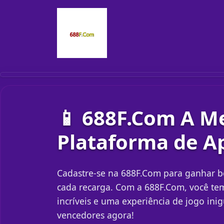
📱 688F.Com A M
Plataforma de A
Cadastre-se na 688F.Com para ganhar b
cada recarga. Com a 688F.Com, você te
incríveis e uma experiência de jogo inig
vencedores agora!