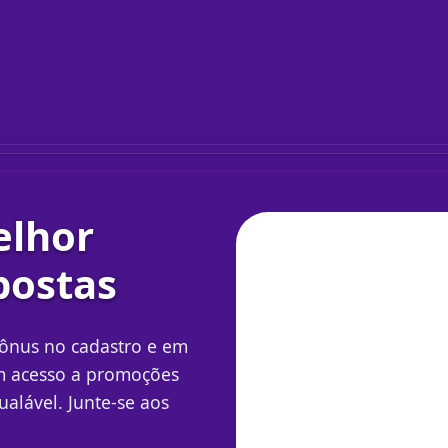
elhor
postas
ônus no cadastro e em
m acesso a promoções
ualável. Junte-se aos