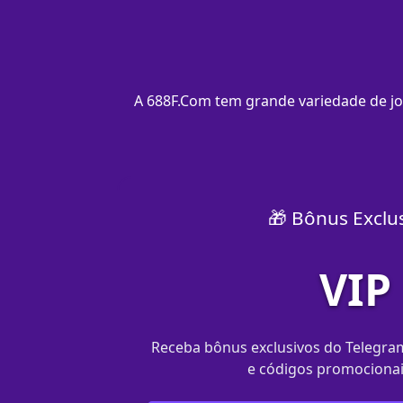
A 688F.Com tem grande variedade de jo
🎁 Bônus Exclu
VIP
Receba bônus exclusivos do Telegra
e códigos promocionai