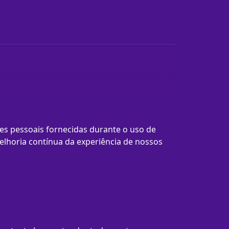
es pessoais fornecidas durante o uso de
elhoria contínua da experiência de nossos