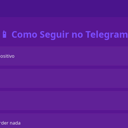
📱 Como Seguir no Telegram
ositivo
erder nada