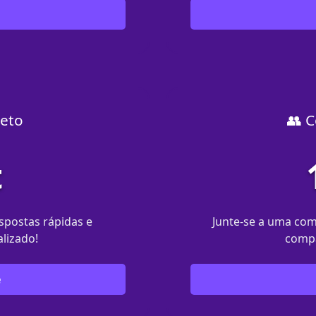
reto
👥 
t
espostas rápidas e
Junte-se a uma com
lizado!
compa
e