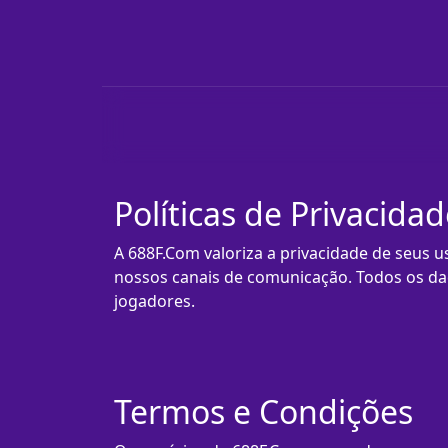
Políticas de Privacida
A 688F.Com valoriza a privacidade de seus 
nossos canais de comunicação. Todos os dad
jogadores.
Termos e Condições