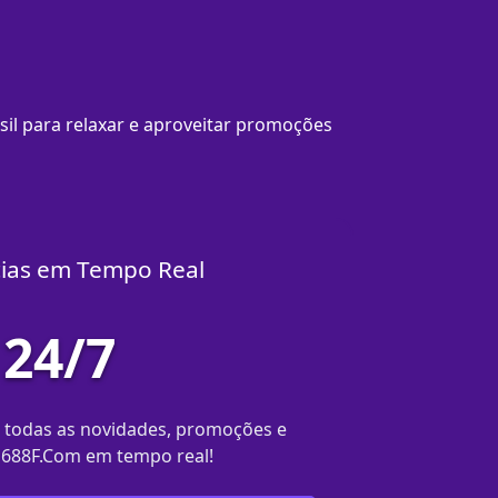
il para relaxar e aproveitar promoções
cias em Tempo Real
24/7
e todas as novidades, promoções e
 688F.Com em tempo real!