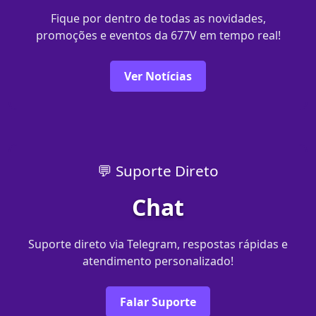
Fique por dentro de todas as novidades,
promoções e eventos da 677V em tempo real!
Ver Notícias
💬 Suporte Direto
Chat
Suporte direto via Telegram, respostas rápidas e
atendimento personalizado!
Falar Suporte