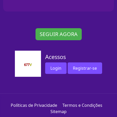
SEGUIR AGORA
Acessos
Login
Registrar-se
Políticas de Privacidade
Termos e Condições
Sitemap