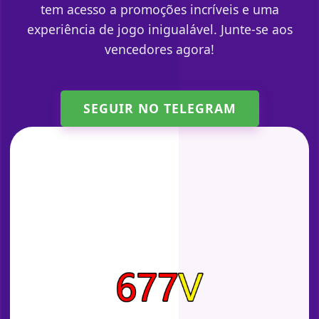
tem acesso a promoções incríveis e uma
experiência de jogo inigualável. Junte-se aos
vencedores agora!
SEGUIR NO TELEGRAM