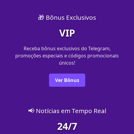
🎁 Bônus Exclusivos
VIP
Receba bônus exclusivos do Telegram,
promoções especiais e códigos promocionais
únicos!
Ver Bônus
📢 Notícias em Tempo Real
24/7