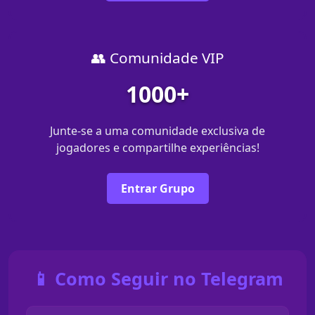
👥 Comunidade VIP
1000+
Junte-se a uma comunidade exclusiva de
jogadores e compartilhe experiências!
Entrar Grupo
📱 Como Seguir no Telegram