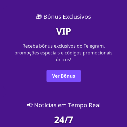
🎁 Bônus Exclusivos
VIP
Receba bônus exclusivos do Telegram,
promoções especiais e códigos promocionais
únicos!
Ver Bônus
📢 Notícias em Tempo Real
24/7