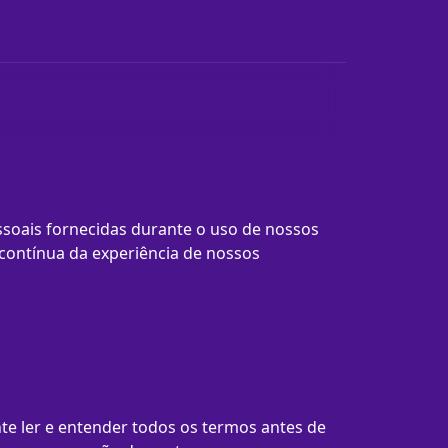
ssoais fornecidas durante o uso de nossos
 contínua da experiência de nossos
te ler e entender todos os termos antes de