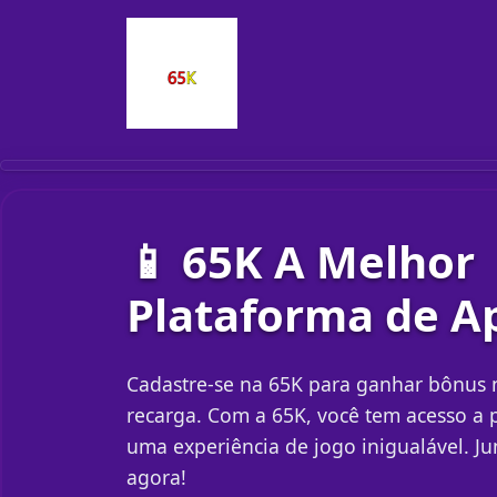
📱 65K A Melhor
Plataforma de A
Cadastre-se na 65K para ganhar bônus 
recarga. Com a 65K, você tem acesso a 
uma experiência de jogo inigualável. J
agora!