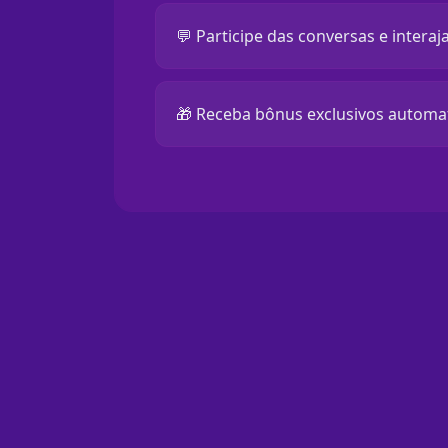
💬 Participe das conversas e interaj
🎁 Receba bônus exclusivos autom