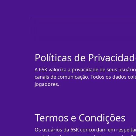
Políticas de Privacida
A 65K valoriza a privacidade de seus usuár
canais de comunicação. Todos os dados cole
jogadores.
Termos e Condições
Os usuários da 65K concordam em respeitar 