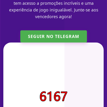
tem acesso a promoções incríveis e uma
experiência de jogo inigualável. Junte-se aos
vencedores agora!
SEGUIR NO TELEGRAM