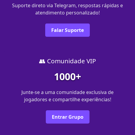
Suporte direto via Telegram, respostas rápidas e
atendimento personalizado!
Falar Suporte
👥 Comunidade VIP
1000+
Junte-se a uma comunidade exclusiva de
jogadores e compartilhe experiências!
Entrar Grupo