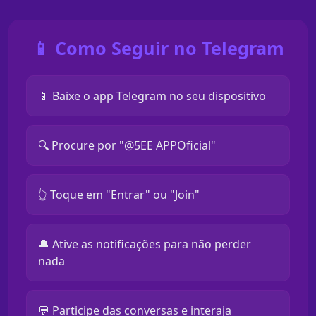
📱 Como Seguir no Telegram
📱 Baixe o app Telegram no seu dispositivo
🔍 Procure por "@5EE APPOficial"
👆 Toque em "Entrar" ou "Join"
🔔 Ative as notificações para não perder
nada
💬 Participe das conversas e interaja