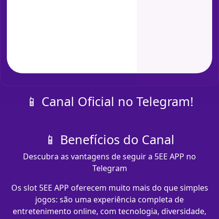
📱 Canal Oficial no Telegram!
📱 Benefícios do Canal
Descubra as vantagens de seguir a 5EE APP no
Telegram
Os slot 5EE APP oferecem muito mais do que simples
jogos: são uma experiência completa de
entretenimento online, com tecnologia, diversidade,