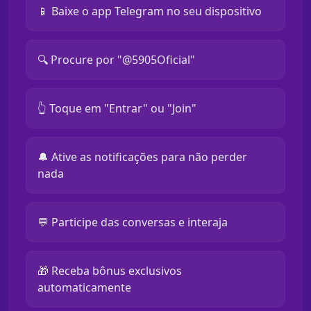
📱 Baixe o app Telegram no seu dispositivo
🔍 Procure por "@5905Oficial"
👆 Toque em "Entrar" ou "Join"
🔔 Ative as notificações para não perder
nada
💬 Participe das conversas e interaja
🎁 Receba bônus exclusivos
automaticamente