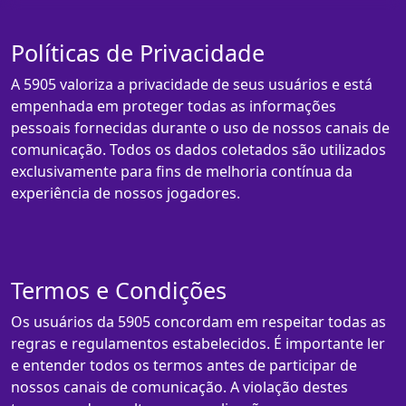
Políticas de Privacidade
A 5905 valoriza a privacidade de seus usuários e está
empenhada em proteger todas as informações
pessoais fornecidas durante o uso de nossos canais de
comunicação. Todos os dados coletados são utilizados
exclusivamente para fins de melhoria contínua da
experiência de nossos jogadores.
Termos e Condições
Os usuários da 5905 concordam em respeitar todas as
regras e regulamentos estabelecidos. É importante ler
e entender todos os termos antes de participar de
nossos canais de comunicação. A violação destes