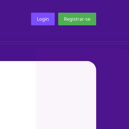
Login
Registrar-se