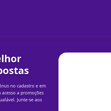
elhor
postas
ônus no cadastro e em
m acesso a promoções
ualável. Junte-se aos