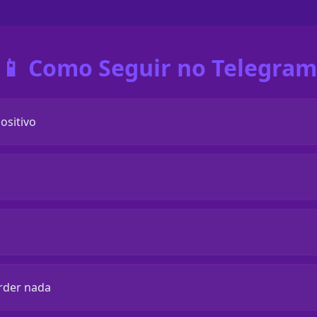
📱 Como Seguir no Telegram
ositivo
erder nada