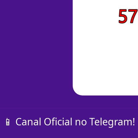
📱 Canal Oficial no Telegram!