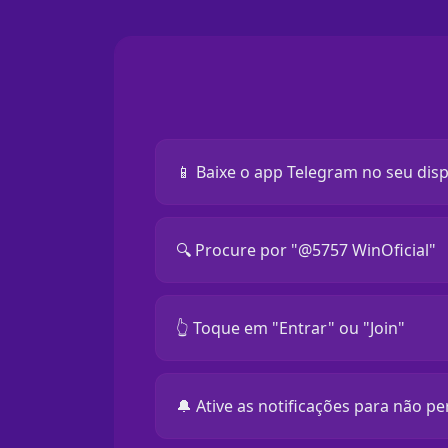
📱 Baixe o app Telegram no seu disp
🔍 Procure por "@5757 WinOficial"
👆 Toque em "Entrar" ou "Join"
🔔 Ative as notificações para não p