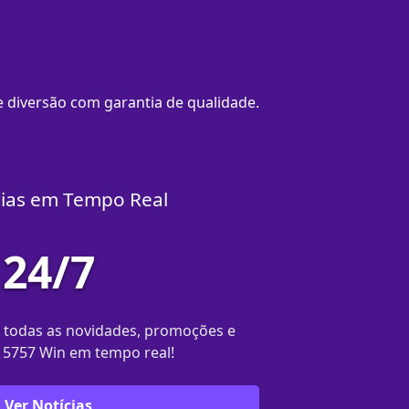
e diversão com garantia de qualidade.
cias em Tempo Real
24/7
e todas as novidades, promoções e
 5757 Win em tempo real!
Ver Notícias