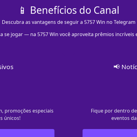
📱 Benefícios do Canal
Descubra as vantagens de seguir a 5757 Win no Telegram
 se jogar — na 5757 Win você aproveita prêmios incríveis 
sivos
📢 Notí
m, promoções especiais
Fique por dentro d
s únicos!
eventos da