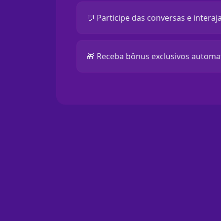
💬 Participe das conversas e interaj
🎁 Receba bônus exclusivos autom