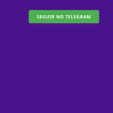
SEGUIR NO TELEGRAM