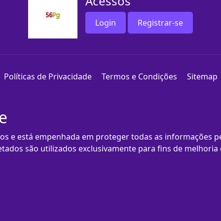
Acessos
Login
Registrar-se
Políticas de Privacidade
Termos e Condições
Sitemap
de
rios e está empenhada em proteger todas as informações p
tados são utilizados exclusivamente para fins de melhoria