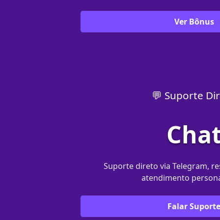
Ver Bônus
💬 Suporte Di
Cha
Suporte direto via Telegram, r
atendimento persona
Falar Suport