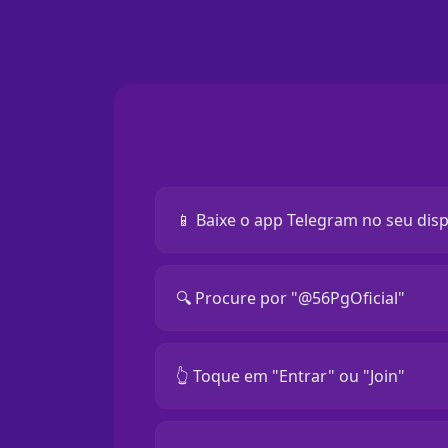
📱 Baixe o app Telegram no seu disp
🔍 Procure por "@56PgOficial"
👆 Toque em "Entrar" ou "Join"