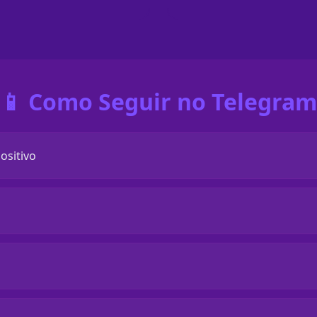
📱 Como Seguir no Telegram
ositivo