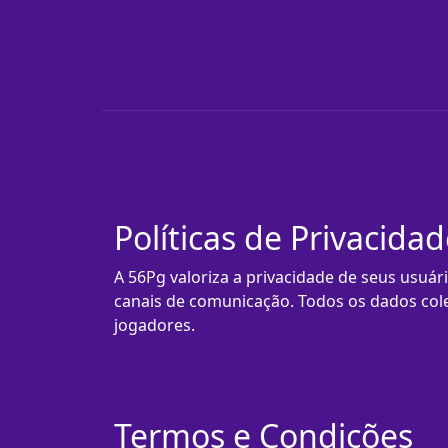
Políticas de Privacida
A 56Pg valoriza a privacidade de seus usuá
canais de comunicação. Todos os dados cole
jogadores.
Termos e Condições