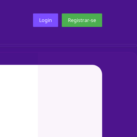
Login
Registrar-se