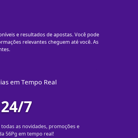
oníveis e resultados de apostas. Você pode
formações relevantes cheguem até você. As
ntes.
cias em Tempo Real
24/7
e todas as novidades, promoções e
da 56Pg em tempo real!