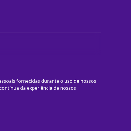
essoais fornecidas durante o uso de nossos
 contínua da experiência de nossos