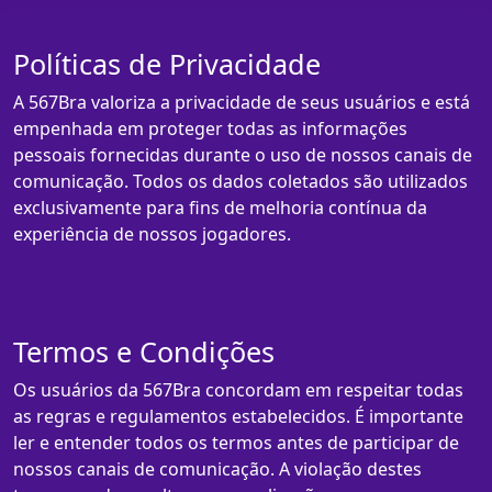
Políticas de Privacidade
A 567Bra valoriza a privacidade de seus usuários e está
empenhada em proteger todas as informações
pessoais fornecidas durante o uso de nossos canais de
comunicação. Todos os dados coletados são utilizados
exclusivamente para fins de melhoria contínua da
experiência de nossos jogadores.
Termos e Condições
Os usuários da 567Bra concordam em respeitar todas
as regras e regulamentos estabelecidos. É importante
ler e entender todos os termos antes de participar de
nossos canais de comunicação. A violação destes