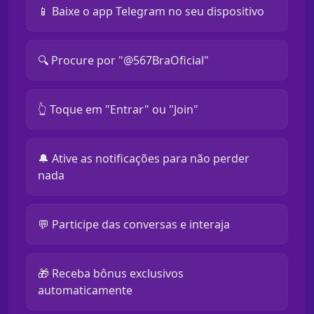
📱 Baixe o app Telegram no seu dispositivo
🔍 Procure por "@567BraOficial"
👆 Toque em "Entrar" ou "Join"
🔔 Ative as notificações para não perder
nada
💬 Participe das conversas e interaja
🎁 Receba bônus exclusivos
automaticamente