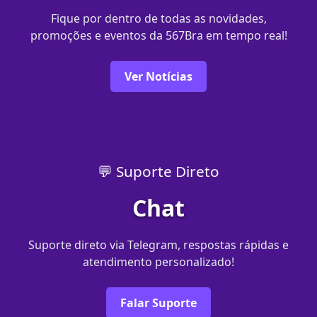
Fique por dentro de todas as novidades,
promoções e eventos da 567Bra em tempo real!
Ver Notícias
💬 Suporte Direto
Chat
Suporte direto via Telegram, respostas rápidas e
atendimento personalizado!
Falar Suporte