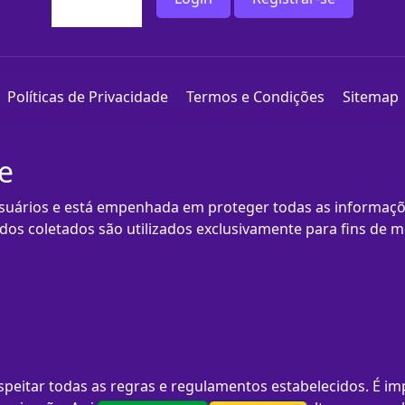
Políticas de Privacidade
Termos e Condições
Sitemap
de
usuários e está empenhada em proteger todas as informaçõ
os coletados são utilizados exclusivamente para fins de m
eitar todas as regras e regulamentos estabelecidos. É imp