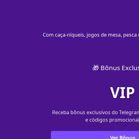
Com caça-níqueis, jogos de mesa, pesca 
🎁 Bônus Exclu
VIP
Receba bônus exclusivos do Telegra
e códigos promocionai
Ver Bônus