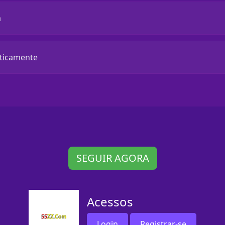
a
aticamente
SEGUIR AGORA
Acessos
Login
Registrar-se