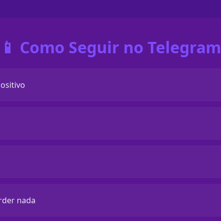
📱 Como Seguir no Telegram
ositivo
erder nada