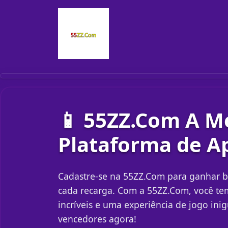
📱 55ZZ.Com A M
Plataforma de A
Cadastre-se na 55ZZ.Com para ganhar 
cada recarga. Com a 55ZZ.Com, você t
incríveis e uma experiência de jogo inig
vencedores agora!