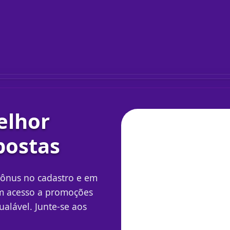
elhor
postas
bônus no cadastro e em
em acesso a promoções
ualável. Junte-se aos