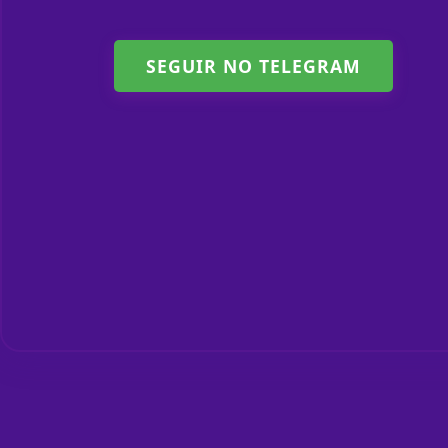
SEGUIR NO TELEGRAM