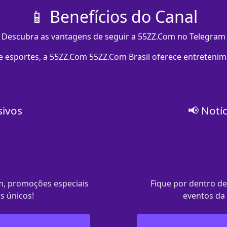
📱 Benefícios do Canal
Descubra as vantagens de seguir a 55ZZ.Com no Telegram
e esportes, a 55ZZ.Com 55ZZ.Com Brasil oferece entreteni
sivos
📢 Notí
m, promoções especiais
Fique por dentro d
s únicos!
eventos da