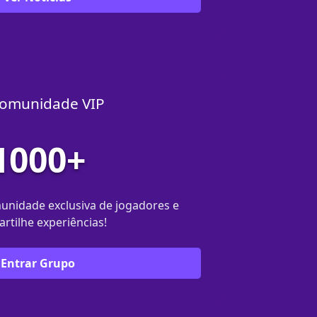
Comunidade VIP
1000+
unidade exclusiva de jogadores e
rtilhe experiências!
Entrar Grupo