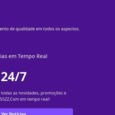
mento de qualidade em todos os aspectos.
cias em Tempo Real
24/7
e todas as novidades, promoções e
 55ZZ.Com em tempo real!
Ver Notícias