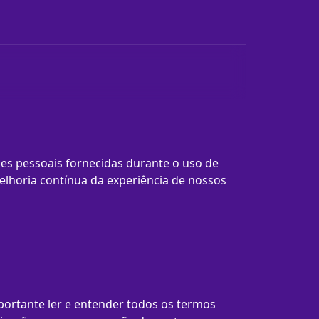
es pessoais fornecidas durante o uso de
elhoria contínua da experiência de nossos
ortante ler e entender todos os termos