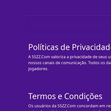
Políticas de Privacida
A 55ZZ.Com valoriza a privacidade de seus 
nossos canais de comunicação. Todos os dad
jogadores.
Termos e Condições
Os usuários da 55ZZ.Com concordam em resp