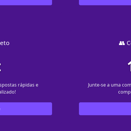
reto
👥 
t
espostas rápidas e
Junte-se a uma com
lizado!
compa
e