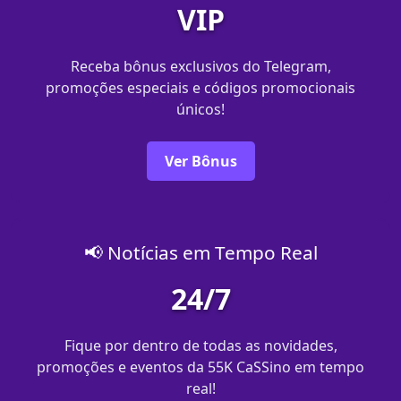
VIP
Receba bônus exclusivos do Telegram,
promoções especiais e códigos promocionais
únicos!
Ver Bônus
📢 Notícias em Tempo Real
24/7
Fique por dentro de todas as novidades,
promoções e eventos da 55K CaSSino em tempo
real!