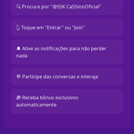
🔍 Procure por "@55K CaSSinoOficial"
👆 Toque em "Entrar" ou "Join"
🔔 Ative as notificações para não perder
nada
💬 Participe das conversas e interaja
🎁 Receba bônus exclusivos
automaticamente