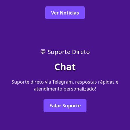
Ver Notícias
💬 Suporte Direto
Chat
Suporte direto via Telegram, respostas rápidas e
atendimento personalizado!
Falar Suporte