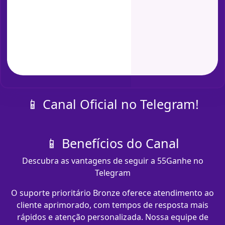
📱 Canal Oficial no Telegram!
📱 Benefícios do Canal
Descubra as vantagens de seguir a 55Ganhe no
Telegram
O suporte prioritário Bronze oferece atendimento ao
cliente aprimorado, com tempos de resposta mais
rápidos e atenção personalizada. Nossa equipe de