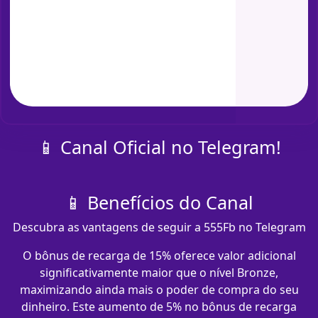
📱 Canal Oficial no Telegram!
📱 Benefícios do Canal
Descubra as vantagens de seguir a 555Fb no Telegram
O bônus de recarga de 15% oferece valor adicional
significativamente maior que o nível Bronze,
maximizando ainda mais o poder de compra do seu
dinheiro. Este aumento de 5% no bônus de recarga