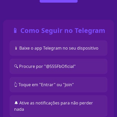
📱 Como Seguir no Telegram
📱 Baixe o app Telegram no seu dispositivo
🔍 Procure por "@555FbOficial"
👆 Toque em "Entrar" ou "Join"
🔔 Ative as notificações para não perder
nada