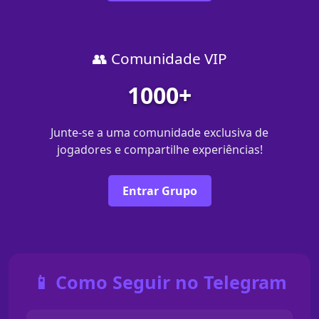
👥 Comunidade VIP
1000+
Junte-se a uma comunidade exclusiva de
jogadores e compartilhe experiências!
Entrar Grupo
📱 Como Seguir no Telegram