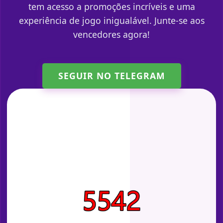
tem acesso a promoções incríveis e uma
experiência de jogo inigualável. Junte-se aos
vencedores agora!
SEGUIR NO TELEGRAM