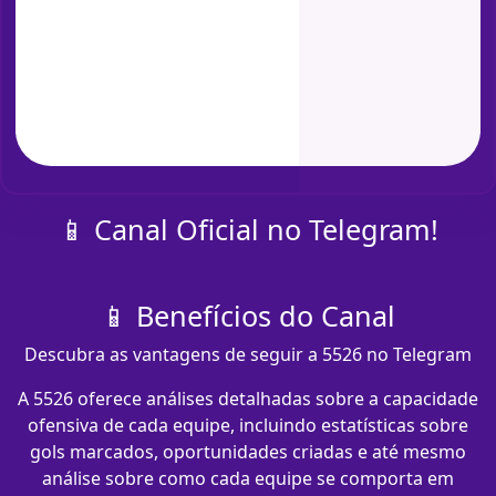
📱 Canal Oficial no Telegram!
📱 Benefícios do Canal
Descubra as vantagens de seguir a 5526 no Telegram
A 5526 oferece análises detalhadas sobre a capacidade
ofensiva de cada equipe, incluindo estatísticas sobre
gols marcados, oportunidades criadas e até mesmo
análise sobre como cada equipe se comporta em