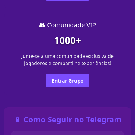
👥 Comunidade VIP
1000+
Junte-se a uma comunidade exclusiva de
jogadores e compartilhe experiências!
Entrar Grupo
📱 Como Seguir no Telegram