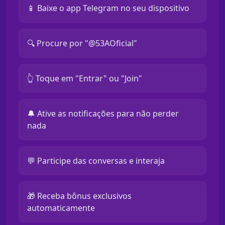
📱 Baixe o app Telegram no seu dispositivo
🔍 Procure por "@53AOficial"
👆 Toque em "Entrar" ou "Join"
🔔 Ative as notificações para não perder
nada
💬 Participe das conversas e interaja
🎁 Receba bônus exclusivos
automaticamente