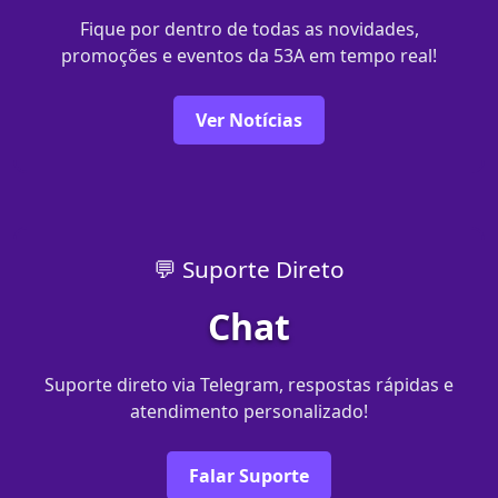
Fique por dentro de todas as novidades,
promoções e eventos da 53A em tempo real!
Ver Notícias
💬 Suporte Direto
Chat
Suporte direto via Telegram, respostas rápidas e
atendimento personalizado!
Falar Suporte