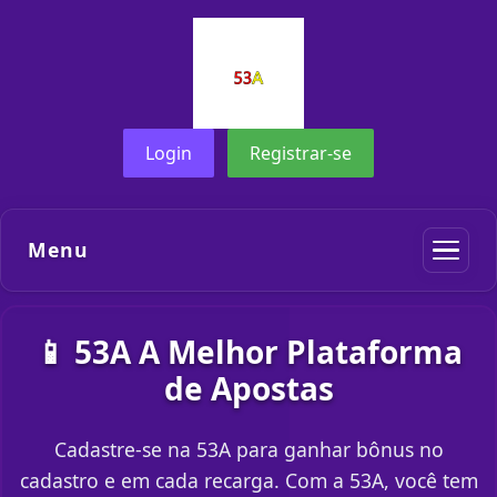
Login
Registrar-se
Menu
📱 53A A Melhor Plataforma
de Apostas
Cadastre-se na 53A para ganhar bônus no
cadastro e em cada recarga. Com a 53A, você tem