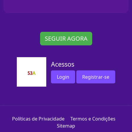
SEGUIR AGORA
Acessos
Login
Registrar-se
Políticas de Privacidade
Termos e Condições
Sitemap