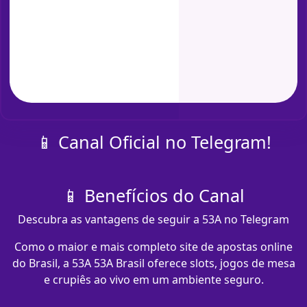
📱 Canal Oficial no Telegram!
📱 Benefícios do Canal
Descubra as vantagens de seguir a 53A no Telegram
Como o maior e mais completo site de apostas online
do Brasil, a 53A 53A Brasil oferece slots, jogos de mesa
e crupiês ao vivo em um ambiente seguro.