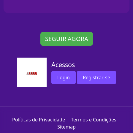
SEGUIR AGORA
Acessos
Login
Registrar-se
Políticas de Privacidade
Termos e Condições
Sitemap