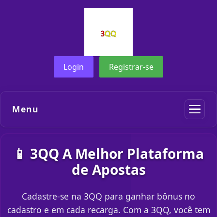
Login
Registrar-se
Menu
📱 3QQ A Melhor Plataforma
de Apostas
Cadastre-se na 3QQ para ganhar bônus no
cadastro e em cada recarga. Com a 3QQ, você tem