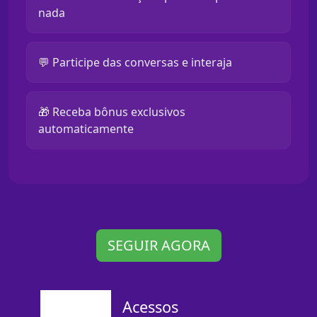
nada
💬 Participe das conversas e interaja
🎁 Receba bônus exclusivos
automaticamente
SEGUIR AGORA
Acessos