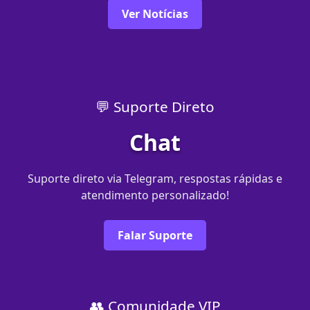
Ver Notícias
💬 Suporte Direto
Chat
Suporte direto via Telegram, respostas rápidas e
atendimento personalizado!
Falar Suporte
👥 Comunidade VIP