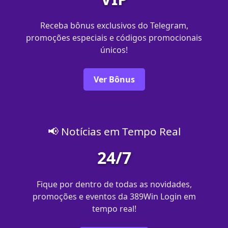
Receba bônus exclusivos do Telegram,
promoções especiais e códigos promocionais
únicos!
Ver Bônus
📢 Notícias em Tempo Real
24/7
Fique por dentro de todas as novidades,
promoções e eventos da 389Win Login em
tempo real!