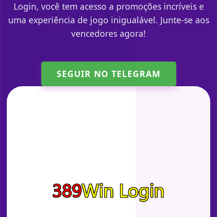
Login, você tem acesso a promoções incríveis e
uma experiência de jogo inigualável. Junte-se aos
vencedores agora!
SEGUIR NO TELEGRAM