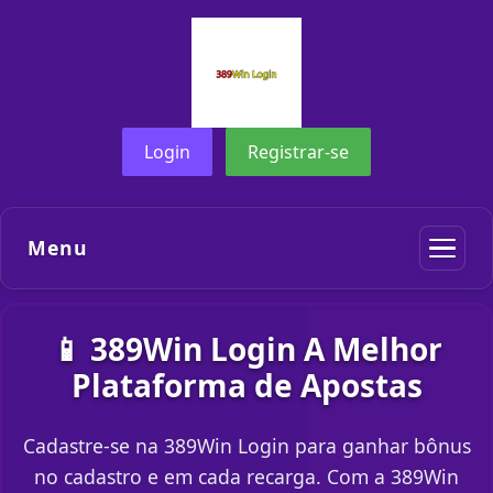
Login
Registrar-se
Menu
📱 389Win Login A Melhor
Plataforma de Apostas
Cadastre-se na 389Win Login para ganhar bônus
no cadastro e em cada recarga. Com a 389Win