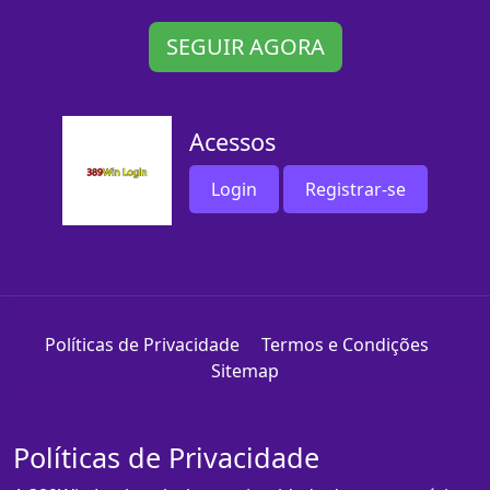
SEGUIR AGORA
Acessos
Login
Registrar-se
Políticas de Privacidade
Termos e Condições
Sitemap
Políticas de Privacidade