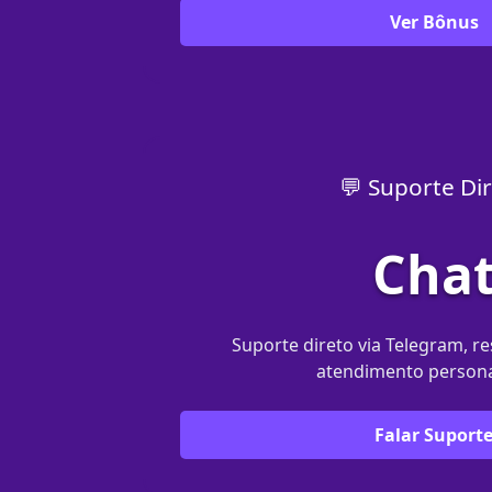
Ver Bônus
💬 Suporte Di
Cha
Suporte direto via Telegram, r
atendimento persona
Falar Suport