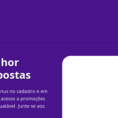
lhor
postas
ônus no cadastro e em
m acesso a promoções
ualável. Junte-se aos