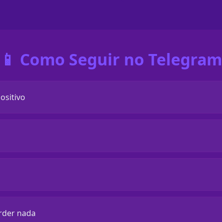
📱 Como Seguir no Telegram
ositivo
erder nada