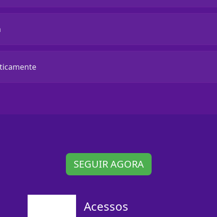
a
aticamente
SEGUIR AGORA
Acessos