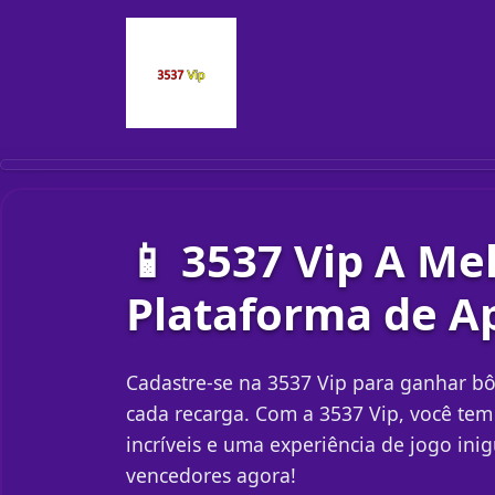
📱 3537 Vip A Me
Plataforma de A
Cadastre-se na 3537 Vip para ganhar b
cada recarga. Com a 3537 Vip, você te
incríveis e uma experiência de jogo inig
vencedores agora!