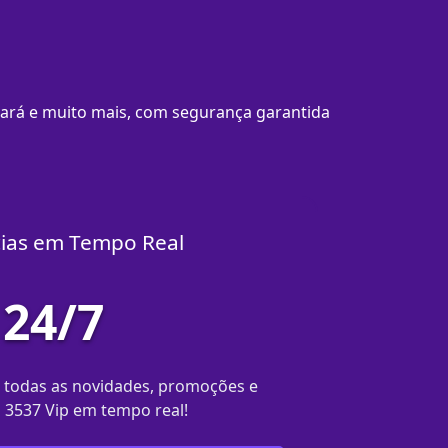
acará e muito mais, com segurança garantida
cias em Tempo Real
24/7
e todas as novidades, promoções e
 3537 Vip em tempo real!