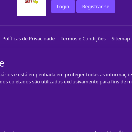
Login
Registrar-se
Políticas de Privacidade
Termos e Condições
Sitemap
de
usuários e está empenhada em proteger todas as informaçõe
os coletados são utilizados exclusivamente para fins de m