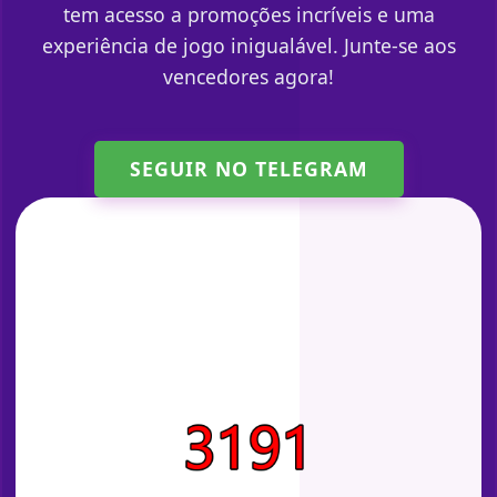
tem acesso a promoções incríveis e uma
experiência de jogo inigualável. Junte-se aos
vencedores agora!
SEGUIR NO TELEGRAM