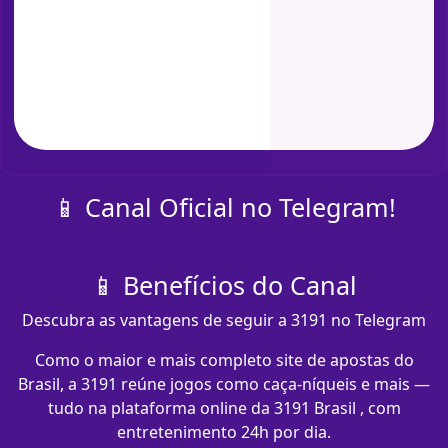
📱 Canal Oficial no Telegram!
📱 Benefícios do Canal
Descubra as vantagens de seguir a 3191 no Telegram
Como o maior e mais completo site de apostas do
Brasil, a 3191 reúne jogos como caça-níqueis e mais —
tudo na plataforma online da 3191 Brasil , com
entretenimento 24h por dia.