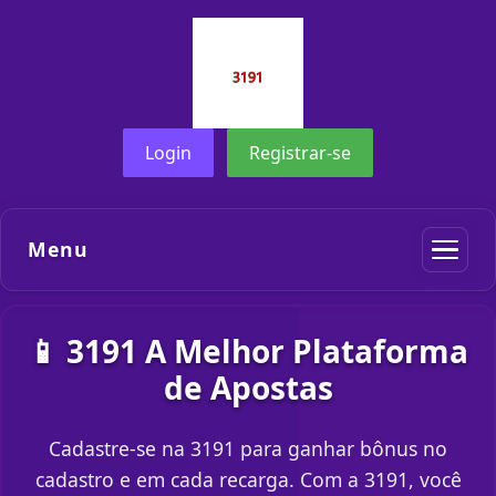
Login
Registrar-se
Menu
📱 3191 A Melhor Plataforma
de Apostas
Cadastre-se na 3191 para ganhar bônus no
cadastro e em cada recarga. Com a 3191, você