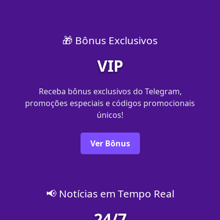
🎁 Bônus Exclusivos
VIP
Receba bônus exclusivos do Telegram,
promoções especiais e códigos promocionais
únicos!
Ver Bônus
📢 Notícias em Tempo Real
24/7