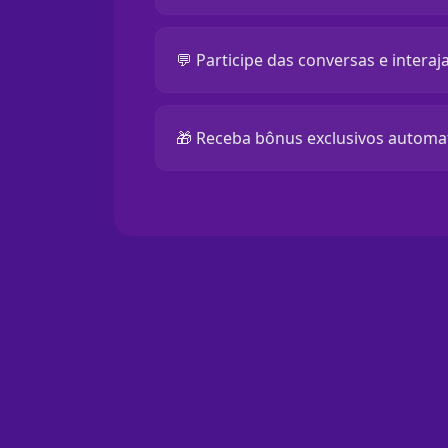
💬 Participe das conversas e interaj
🎁 Receba bônus exclusivos autom