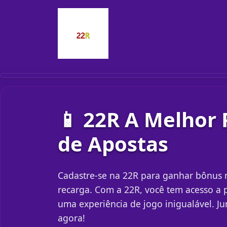
📱 22R A Melhor
de Apostas
Cadastre-se na 22R para ganhar bônus 
recarga. Com a 22R, você tem acesso a 
uma experiência de jogo inigualável. J
agora!