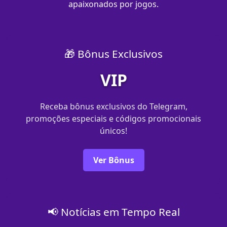
apaixonados por jogos.
🎁 Bônus Exclusivos
VIP
Receba bônus exclusivos do Telegram,
promoções especiais e códigos promocionais
únicos!
Ver Bônus
📢 Notícias em Tempo Real