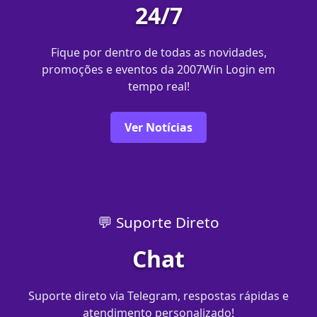
24/7
Fique por dentro de todas as novidades,
promoções e eventos da 2007Win Login em
tempo real!
Ver Notícias
💬 Suporte Direto
Chat
Suporte direto via Telegram, respostas rápidas e
atendimento personalizado!