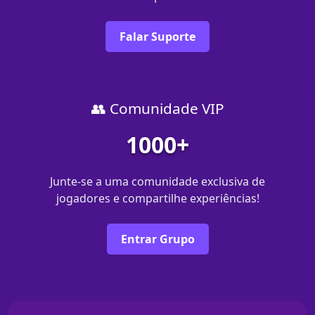
Falar Suporte
👥 Comunidade VIP
1000+
Junte-se a uma comunidade exclusiva de
jogadores e compartilhe experiências!
Entrar Grupo