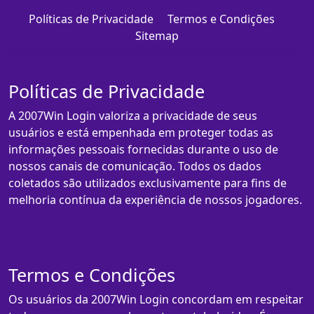
Políticas de Privacidade
Termos e Condições
Sitemap
Políticas de Privacidade
A 2007Win Login valoriza a privacidade de seus
usuários e está empenhada em proteger todas as
informações pessoais fornecidas durante o uso de
nossos canais de comunicação. Todos os dados
coletados são utilizados exclusivamente para fins de
melhoria contínua da experiência de nossos jogadores.
Termos e Condições
Os usuários da 2007Win Login concordam em respeitar