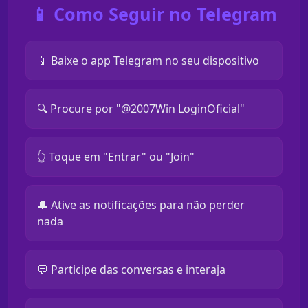
📱 Como Seguir no Telegram
📱 Baixe o app Telegram no seu dispositivo
🔍 Procure por "@2007Win LoginOficial"
👆 Toque em "Entrar" ou "Join"
🔔 Ative as notificações para não perder
nada
💬 Participe das conversas e interaja