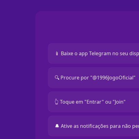
📱 Baixe o app Telegram no seu disp
🔍 Procure por "@1996JogoOficial"
👆 Toque em "Entrar" ou "Join"
🔔 Ative as notificações para não p