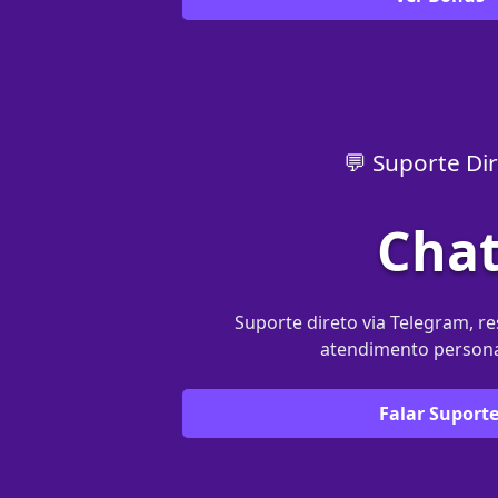
💬 Suporte Di
Cha
Suporte direto via Telegram, r
atendimento persona
Falar Suport