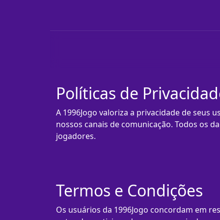
Políticas de Privacida
A 1996Jogo valoriza a privacidade de seus 
nossos canais de comunicação. Todos os dad
jogadores.
Termos e Condições
Os usuários da 1996Jogo concordam em respe