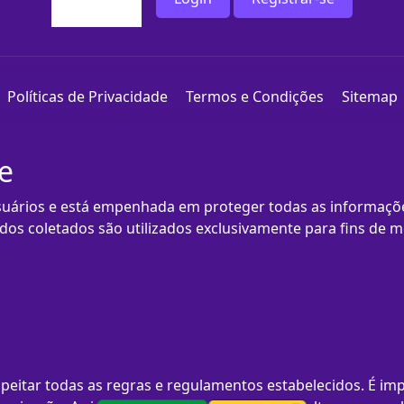
Políticas de Privacidade
Termos e Condições
Sitemap
de
usuários e está empenhada em proteger todas as informaçõ
os coletados são utilizados exclusivamente para fins de m
itar todas as regras e regulamentos estabelecidos. É imp