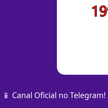
📱 Canal Oficial no Telegram!