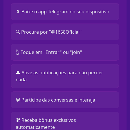
📱 Baixe o app Telegram no seu dispositivo
🔍 Procure por "@1658Oficial"
👆 Toque em "Entrar" ou "Join"
🔔 Ative as notificações para não perder
nada
💬 Participe das conversas e interaja
🎁 Receba bônus exclusivos
automaticamente