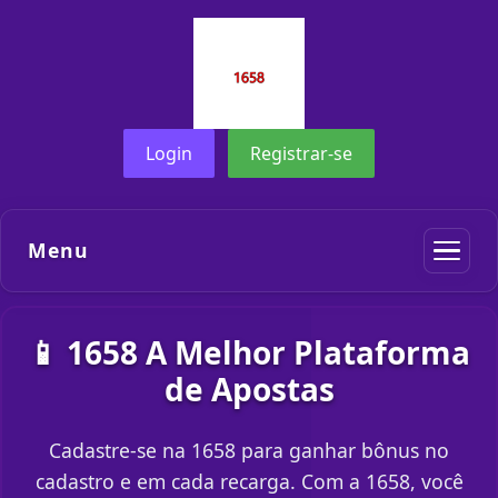
Login
Registrar-se
Menu
📱 1658 A Melhor Plataforma
de Apostas
Cadastre-se na 1658 para ganhar bônus no
cadastro e em cada recarga. Com a 1658, você