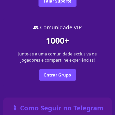
Falar Suporte
👥 Comunidade VIP
1000+
Junte-se a uma comunidade exclusiva de
jogadores e compartilhe experiências!
Entrar Grupo
📱 Como Seguir no Telegram