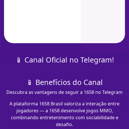
📱 Canal Oficial no Telegram!
📱 Benefícios do Canal
Descubra as vantagens de seguir a 1658 no Telegram
A plataforma 1658 Brasil valoriza a interação entre
jogadores — a 1658 desenvolve jogos MMO,
combinando entretenimento com sociabilidade e
desafio.