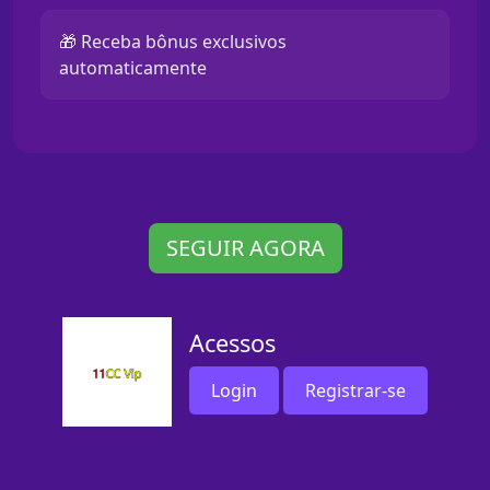
🎁 Receba bônus exclusivos
automaticamente
SEGUIR AGORA
Acessos
Login
Registrar-se