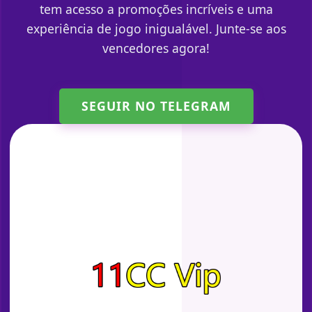
tem acesso a promoções incríveis e uma
experiência de jogo inigualável. Junte-se aos
vencedores agora!
SEGUIR NO TELEGRAM