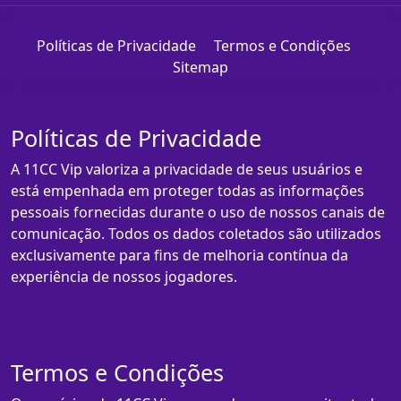
Políticas de Privacidade
Termos e Condições
Sitemap
Políticas de Privacidade
A 11CC Vip valoriza a privacidade de seus usuários e
está empenhada em proteger todas as informações
pessoais fornecidas durante o uso de nossos canais de
comunicação. Todos os dados coletados são utilizados
exclusivamente para fins de melhoria contínua da
experiência de nossos jogadores.
Termos e Condições