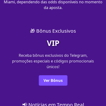
Miami, dependendo das odds disponíveis no momento
da aposta.
🎁 Bônus Exclusivos
VIP
Receba bônus exclusivos do Telegram,
promoções especiais e códigos promocionais
únicos!
Ver Bônus
📢 Notícias em Tempo Real