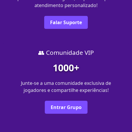
atendimento personalizado!
Falar Suporte
👥 Comunidade VIP
1000+
Junte-se a uma comunidade exclusiva de
jogadores e compartilhe experiências!
Entrar Grupo