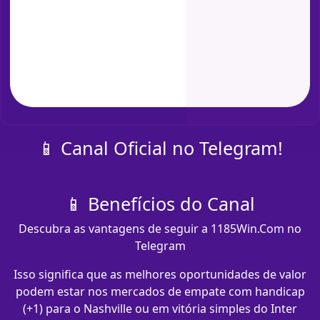
📱 Canal Oficial no Telegram!
📱 Benefícios do Canal
Descubra as vantagens de seguir a 1185Win.Com no
Telegram
Isso significa que as melhores oportunidades de valor
podem estar nos mercados de empate com handicap
(+1) para o Nashville ou em vitória simples do Inter