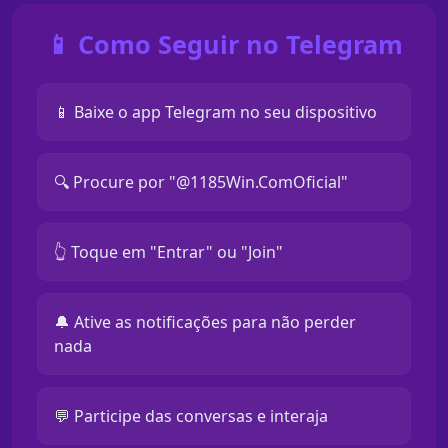
📱 Como Seguir no Telegram
📱 Baixe o app Telegram no seu dispositivo
🔍 Procure por "@1185Win.ComOficial"
👆 Toque em "Entrar" ou "Join"
🔔 Ative as notificações para não perder
nada
💬 Participe das conversas e interaja