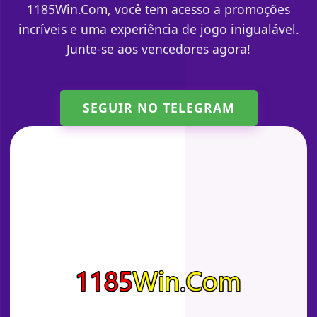
1185Win.Com, você tem acesso a promoções
incríveis e uma experiência de jogo inigualável.
Junte-se aos vencedores agora!
SEGUIR NO TELEGRAM