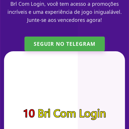
Brl Com Login, você tem acesso a promoções
incríveis e uma experiência de jogo inigualável.
Junte-se aos vencedores agora!
SEGUIR NO TELEGRAM