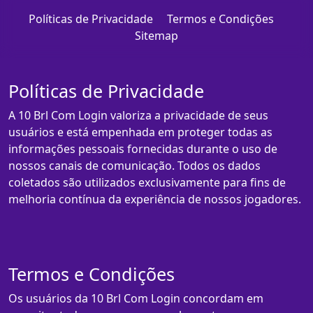
Políticas de Privacidade
Termos e Condições
Sitemap
Políticas de Privacidade
A 10 Brl Com Login valoriza a privacidade de seus
usuários e está empenhada em proteger todas as
informações pessoais fornecidas durante o uso de
nossos canais de comunicação. Todos os dados
coletados são utilizados exclusivamente para fins de
melhoria contínua da experiência de nossos jogadores.
Termos e Condições
Os usuários da 10 Brl Com Login concordam em